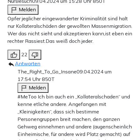
NurBesuch
09.04.2024 um 15:28 Uhr
850T
Melden
Opfer jeglicher eingewanderter Kriminalität sind halt
nur Kollateralschäden der gewollten Massenmigration.
Wer das nicht sieht und akzeptieren kann,ist eben ein
rechter Rassiest.Das weiß doch jeder.
22
Antworten
The_Right_To_Go_Insane
09.04.2024 um
17:54 Uhr
850T
Melden
#MeToo Ich bin auch ein „Kollateralschaden“ und
kenne etliche andere. Angefangen mit
„Kleinigkeiten“, dass sich bestimme
Personengruppen breit machen, den ganzen
Gehweg einnehmen und andere (augenscheinlich
Einheimische, für andere wird Platz gemacht) auf