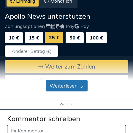
Einmalig
Monatlich
Apollo News unterstützen
Zahlungsoptionen:
Pay
Pay
25 €
10 €
15 €
50 €
100 €
Weiter zum Zahlen
Bank-Überweisung
Weiterlesen
Werbung
Kommentar schreiben