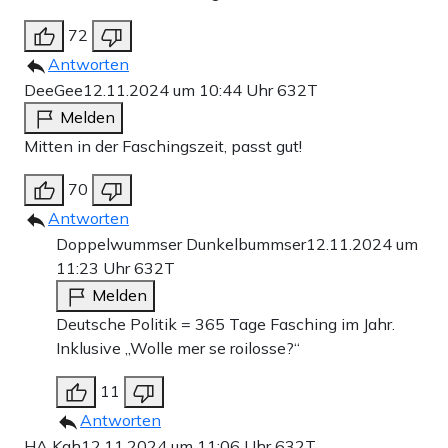
72
Antworten
DeeGee
12.11.2024 um 10:44 Uhr
632T
Melden
Mitten in der Faschingszeit, passt gut!
70
Antworten
Doppelwummser Dunkelbummser
12.11.2024 um
11:23 Uhr
632T
Melden
Deutsche Politik = 365 Tage Fasching im Jahr.
Inklusive „Wolle mer se roilosse?“
11
Antworten
HA Kah
12.11.2024 um 11:06 Uhr
632T