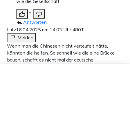
wie die Gesellschaft.
3
Antworten
Lutz
16.04.2025 um 14:03 Uhr
480T
Melden
Wenn man die Chinesen nicht verteufelt hätte,
könnten die helfen. So schnell wie die eine Brücke
bauen, schafft es nicht mal der deutsche
Amtsschimmel mit den Genehmigungen.
Dieser Artikel ist kostenlos für alle –
dank
Freunden von Apollo News »
2
Antworten
A 38
17.04.2025 um 14:02 Uhr
479T
Melden
Wo ist das Problem? Ich sag nur ein Wort “
Sondervermögen „