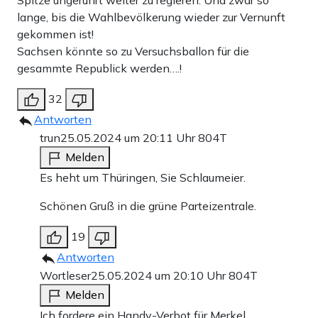
Spitze ungerührt weiter zu regieren. Und zwar so
lange, bis die Wahlbevölkerung wieder zur Vernunft
gekommen ist!
Sachsen könnte so zu Versuchsballon für die
gesammte Republick werden….!
32
Antworten
trun
25.05.2024 um 20:11 Uhr
804T
Melden
Es heht um Thüringen, Sie Schlaumeier.
Schönen Gruß in die grüne Parteizentrale.
19
Antworten
Wortleser
25.05.2024 um 20:10 Uhr
804T
Melden
Ich fordere ein Handy-Verbot für Merkel.