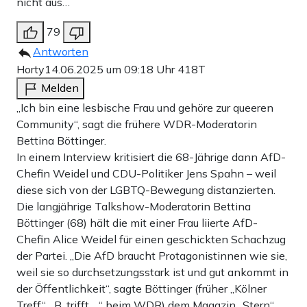
nicht aus…
79
Antworten
Horty
14.06.2025 um 09:18 Uhr
418T
Melden
„Ich bin eine lesbische Frau und gehöre zur queeren
Community“, sagt die frühere WDR-Moderatorin
Bettina Böttinger.
In einem Interview kritisiert die 68-Jährige dann AfD-
Chefin Weidel und CDU-Politiker Jens Spahn – weil
diese sich von der LGBTQ-Bewegung distanzierten.
Die langjährige Talkshow-Moderatorin Bettina
Böttinger (68) hält die mit einer Frau liierte AfD-
Chefin Alice Weidel für einen geschickten Schachzug
der Partei. „Die AfD braucht Protagonistinnen wie sie,
weil sie so durchsetzungsstark ist und gut ankommt in
der Öffentlichkeit“, sagte Böttinger (früher „Kölner
Treff“, „B. trifft …“ beim WDR) dem Magazin „Stern“.