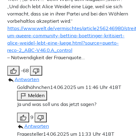
„Und doch lebt Alice Weidel eine Lüge, weil sie sich
vormacht, dass sie in ihrer Partei und bei den Wählern
vorbehaltlos akzeptiert wird.“
https://www.welt.de/vermischtes/article256246980/strei
um-queere-community-bettina-boettinger-kritisiert-
alice-weidel-lebt-eine-luege.html?source=puerto-
reco-2_ABC-V46.0.A_control
– Notwendigkeit der Frauenquote…
-68
Antworten
Goldhähnchen
14.06.2025 um 11:46 Uhr
418T
Melden
Ja und was soll uns das jetzt sagen?
9
Antworten
Fragesteller
14.06.2025 um 11:33 Uhr
418T