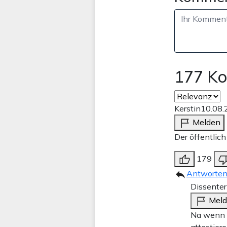
177 K
Kerstin
10.08.
Melden
Der öffentlic
179
Antworte
Dissenter
Mel
Na wenn R
attestier