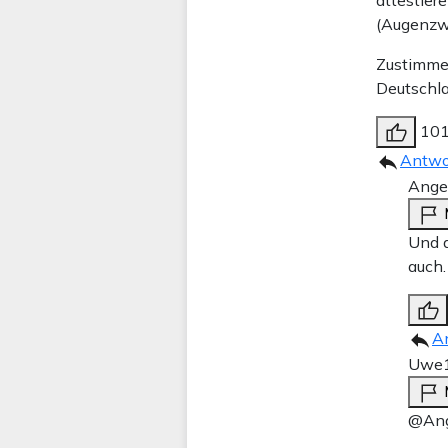
(Augenzwi
Zustimme
Deutschla
10
Antwo
Ange
Und a
auch.
A
Uwe
@Ang