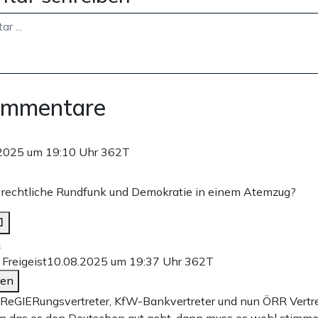
ommentare
2025 um 19:10 Uhr
362T
h rechtliche Rundfunk und Demokratie in einem Atemzug?
n
 Freigeist
10.08.2025 um 19:37 Uhr
362T
den
eGIERungsvertreter, KfW-Bankvertreter und nun ÖRR Vertre
en das es den Deutschen gut geht, dann muss es wohl stimm