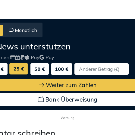
Monatlich
News unterstützen
onen:
Pay
Pay
25 €
 €
50 €
100 €
Weiter zum Zahlen
Bank-Überweisung
Werbung
tar schreiben