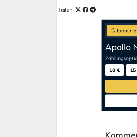
Teilen:
Einmalig
Apollo 
Zahlungsopti
10 €
15
Kommen