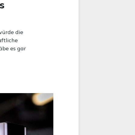
s
würde die
ftliche
äbe es gar