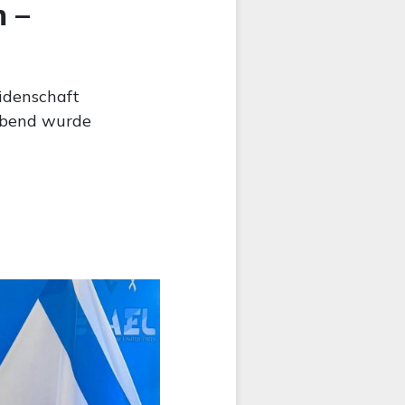
m –
eidenschaft
habend wurde