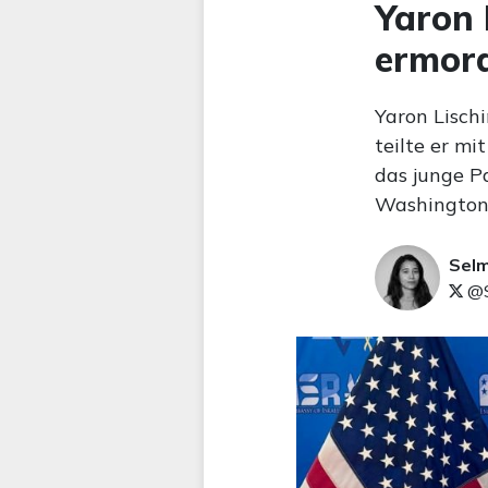
Yaron 
ermord
Yaron Lischi
teilte er m
das junge Pa
Washington e
Sel
@S