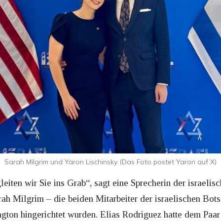
Sarah Milgrim und Yaron Lischinsky (Das Foto postet Yaron auf X)
gleiten wir Sie ins Grab“, sagt eine Sprecherin der israeli
rah Milgrim – die beiden Mitarbeiter der israelischen Bot
on hingerichtet wurden. Elias Rodriguez hatte dem Paar 