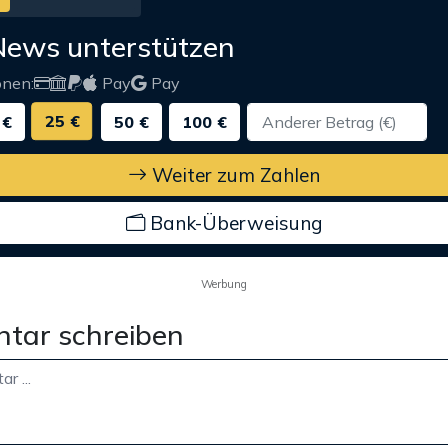
News unterstützen
onen:
Pay
Pay
25 €
 €
50 €
100 €
Weiter zum Zahlen
Bank-Überweisung
Werbung
tar schreiben