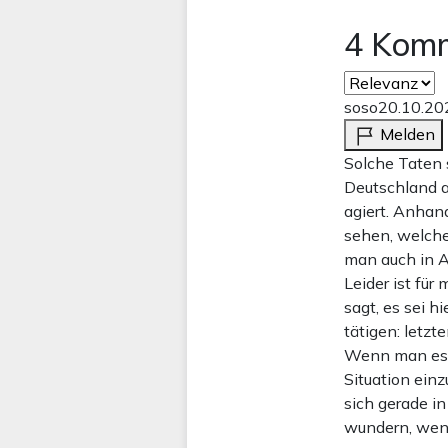
4 Kom
soso
20.10.20
Melden
Solche Taten 
Deutschland a
agiert. Anha
sehen, welche
man auch in Ar
Leider ist für
sagt, es sei h
tätigen: letzt
Wenn man es ni
Situation einz
sich gerade i
wundern, wenn