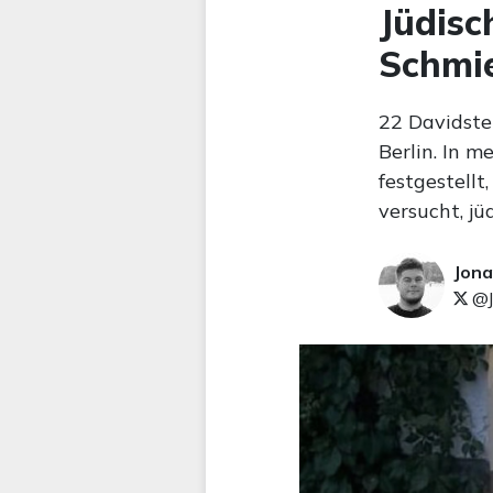
Jüdisc
Schmie
22 Davidster
Berlin. In 
festgestellt
versucht, jü
Jona
@J