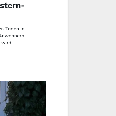
stern-
ten Tagen in
n Anwohnern
r wird