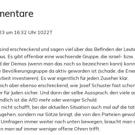
mentare
23 um 16:32 Uhr
1022T
sind erschreckend und sagen viel über das Befinden der Leute
us. Es gibt offenbar eine wachsende Gruppe, die israel- bzw. 
nd der Demos (wenn man das noch so bezeichnen kann) konn
 Bevölkerungsgruppe da aktiv geworden ist (schade, die Ene
beit investieren). Es war eigentlich für jeden Zuseher klar.
 mich aber ebenso erschreckend, wie Josef Schuster fast schon
ier für Juden sicher. Und dann der selbe Ausspruch, den viele a
endlich ist die AfD mehr oder weniger Schuld.
cht schafft, bei der aktuellen Situation auch mal auf die ta
ugehen, sondern nur Sätze bringt, die von den Parteien gewoll
n Umfragen immer weiter nach unten bewegen, braucht man s
 man auf immer weniger offene Ohren trifft.