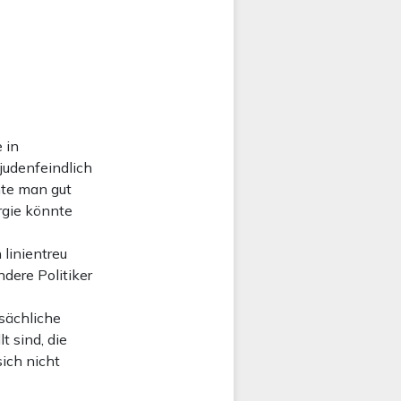
 in
judenfeindlich
te man gut
rgie könnte
 linientreu
ndere Politiker
tsächliche
t sind, die
ich nicht