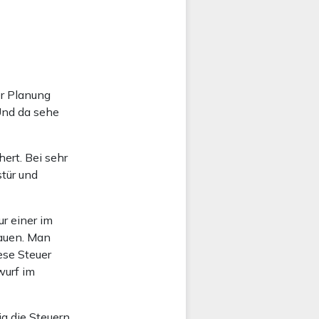
er Planung
Und da sehe
ert. Bei sehr
stür und
r einer im
rauen. Man
ese Steuer
wurf im
ja die Steuern