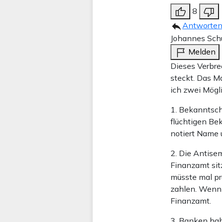
8
Antworte
Johannes Sc
Melden
Dieses Verbrec
steckt. Das M
ich zwei Mögl
1. Bekanntsch
flüchtigen Be
notiert Name 
2. Die Antise
Finanzamt sit
müsste mal prü
zahlen. Wenn d
Finanzamt.
3. Banken habe