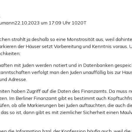
n
humann
22.10.2023 um 17:09 Uhr
1020T
hen strahlt ja deshalb so eine Monstrosität aus, weil dahint
arkieren der Häuser setzt Vorbereitung und Kenntnis voraus. 
ichkeiten:
aften mit Juden werden notiert und in Datenbanken gespeich
kanntschaften verfolgt man den Juden unauffällig bis zur Hau
und Adresse.
miten haben Zugriff auf die Daten des Finanzamts. Da muss nu
zen. Im Berliner Finanzamt gibt es bestimmt auch Kopftuchf
fen, ob alle Markierungen bei Juden auftauchten, die auch di
as so ist, dann gibt es mit ziemlicher Sicherheit einen Maul
n die Information bzgl. der Konfession häufig auch, weil die 