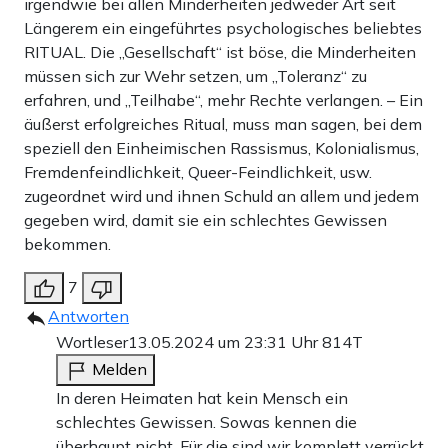
irgendwie bei allen Minderheiten jedweder Art seit
Längerem ein eingeführtes psychologisches beliebtes
RITUAL. Die „Gesellschaft“ ist böse, die Minderheiten
müssen sich zur Wehr setzen, um „Toleranz“ zu
erfahren, und „Teilhabe“, mehr Rechte verlangen. – Ein
äußerst erfolgreiches Ritual, muss man sagen, bei dem
speziell den Einheimischen Rassismus, Kolonialismus,
Fremdenfeindlichkeit, Queer-Feindlichkeit, usw.
zugeordnet wird und ihnen Schuld an allem und jedem
gegeben wird, damit sie ein schlechtes Gewissen
bekommen.
7
Antworten
Wortleser
13.05.2024 um 23:31 Uhr
814T
Melden
In deren Heimaten hat kein Mensch ein
schlechtes Gewissen. Sowas kennen die
überhaupt nicht. Für die sind wir komplett verrückt