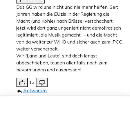
Das GG wird uns nicht und nie mehr helfen: Seit
Jahren haben die EUzis in der Regierung die
Macht (und Kohle) nach Brüssel verschachert;
jetzt wird dort ganz ungeniert nicht demokratisch
legitimiert „die Musik gemacht“ – und die Macht
von da weiter zur WHO und sicher auch zum IPCC
weiter verscherbelt.
Wir (Land und Leute) sind doch längst
abgeschrieben, taugen allenfalls noch zum
bevormunden und auspressen!
13
Antworten
Mietsklave Tunichgud
13.12.2023 um 19:10 Uhr
Dieser Artikel ist kostenlos für alle –
967T
dank
Freunden von Apollo News »
Melden
Verständnisfrage: Wie oft wurde seit Gründung
der BRD das GG geändert? Kann das Parlament