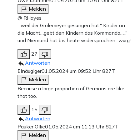
Uwe Krammer
01.05.2024 um 10:51 Uhr
827T
Melden
@ RHayes
…weil der Grölemeyer gesungen hat:“ Kinder an
die Macht…gebt den Kindern das Kommando…..“
und Niemand hat bis heute widersprochen…würg!
27
Antworten
Einäugiger
01.05.2024 um 09:52 Uhr
827T
Melden
Because a large proportion of Germans are like
that too.
15
Antworten
Pauker Ollie
01.05.2024 um 11:13 Uhr
827T
Melden