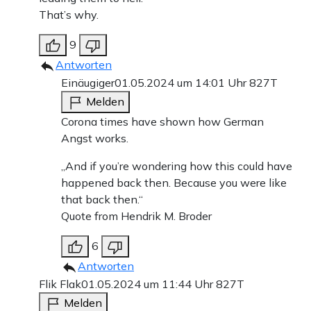
That’s why.
9
Antworten
Einäugiger
01.05.2024 um 14:01 Uhr
827T
Melden
Corona times have shown how German
Angst works.
„And if you’re wondering how this could have
happened back then. Because you were like
that back then.“
Quote from Hendrik M. Broder
6
Antworten
Flik Flak
01.05.2024 um 11:44 Uhr
827T
Melden