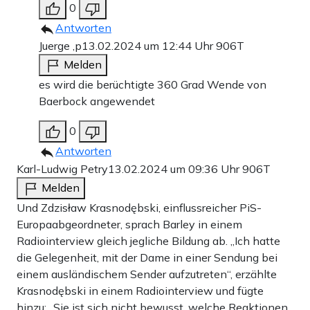
0
Antworten
Juerge ,p
13.02.2024 um 12:44 Uhr
906T
Melden
es wird die berüchtigte 360 Grad Wende von
Baerbock angewendet
0
Antworten
Karl-Ludwig Petry
13.02.2024 um 09:36 Uhr
906T
Melden
Und Zdzisław Krasnodębski, einflussreicher PiS-
Europaabgeordneter, sprach Barley in einem
Radiointerview gleich jegliche Bildung ab. „Ich hatte
die Gelegenheit, mit der Dame in einer Sendung bei
einem ausländischem Sender aufzutreten“, erzählte
Krasnodębski in einem Radiointerview und fügte
hinzu: „Sie ist sich nicht bewusst, welche Reaktionen