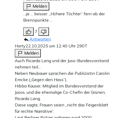
Melden
…ja … besser: „Höhere Töchter“ fern ab der
Brennpunkte …
7
Antworten
Horty
22.10.2025 um 12:40 Uhr
290T
Melden
Auch Ricarda Lang und der Juso-Bundesvorstand
nehmen teil…
Neben Neubauer sprachen die Publizistin Carolin
Emcke („Gegen den Hass“),
Hibba Kauser, Mitglied im Bundesvorstand der
Jusos, und die ehemalige Co-Chefin der Grünen,
Ricarda Lang.
Diese sagte, Frauen seien „nicht das Feigenblatt
für rechte Narrative“.
Laut Berliner Polizei nahmen rund 2000