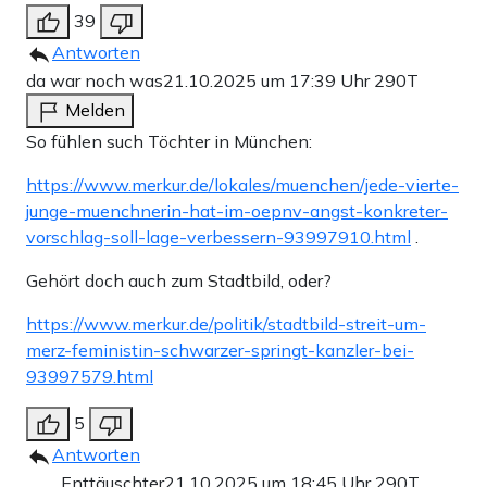
39
Antworten
da war noch was
21.10.2025 um 17:39 Uhr
290T
Melden
So fühlen such Töchter in München:
https://www.merkur.de/lokales/muenchen/jede-vierte-
junge-muenchnerin-hat-im-oepnv-angst-konkreter-
vorschlag-soll-lage-verbessern-93997910.html
.
Gehört doch auch zum Stadtbild, oder?
https://www.merkur.de/politik/stadtbild-streit-um-
merz-feministin-schwarzer-springt-kanzler-bei-
93997579.html
5
Antworten
Enttäuschter
21.10.2025 um 18:45 Uhr
290T