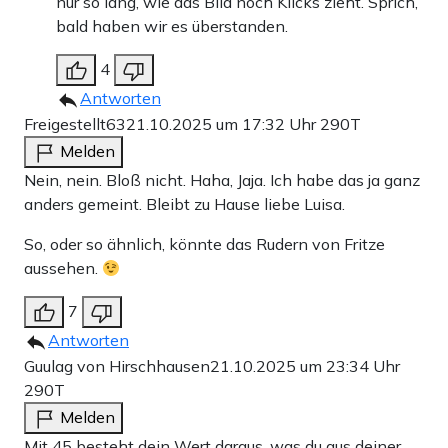
nur so lang, wie das Bild noch Klicks zieht. Sprich,
bald haben wir es überstanden.
4
Antworten
Freigestellt63
21.10.2025 um 17:32 Uhr
290T
Melden
Nein, nein. Bloß nicht. Haha, Jaja. Ich habe das ja ganz
anders gemeint. Bleibt zu Hause liebe Luisa.
So, oder so ähnlich, könnte das Rudern von Fritze
aussehen.
7
Antworten
Guulag von Hirschhausen
21.10.2025 um 23:34 Uhr
290T
Melden
Mit 45 besteht dein Wert daraus, was du aus deiner