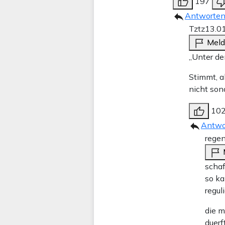
197
Antworte
Tztz
13.0
Mel
„Unter de
Stimmt, a
nicht son
10
Antwo
regen
schaf
so ka
regul
die m
duerf