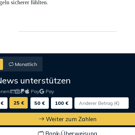
eln sicherer fühlten.
Monatlich
News unterstützen
onen:
Pay
Pay
25 €
 €
50 €
100 €
Weiter zum Zahlen
Bank-Überweisung