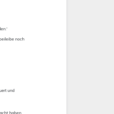
en.“
beileibe noch
uert und
macht haben.