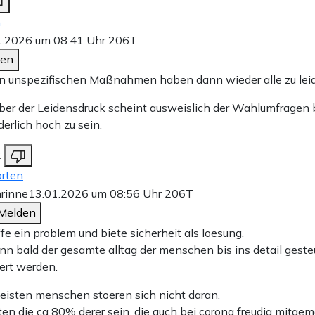
n
1.2026 um 08:41 Uhr
206T
den
n unspezifischen Maßnahmen haben dann wieder alle zu leid
ber der Leidensdruck scheint ausweislich der Wahlumfragen 
derlich hoch zu sein.
2
rten
rinne
13.01.2026 um 08:56 Uhr
206T
Melden
fe ein problem und biete sicherheit als loesung.
nn bald der gesamte alltag der menschen bis ins detail geste
iert werden.
eisten menschen stoeren sich nicht daran.
ten die ca 80% derer sein, die auch bei corona freudig mitge