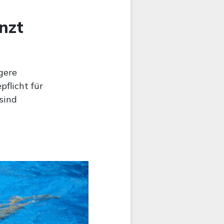
nzt
gere
flicht für
sind