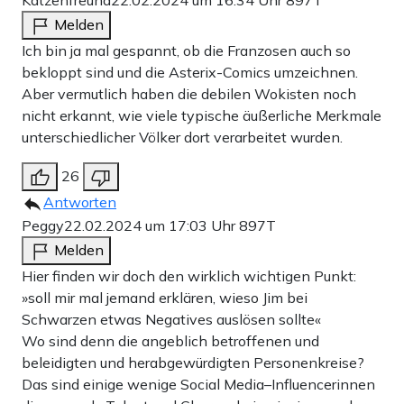
Katzenfreund
22.02.2024 um 16:34 Uhr
897T
Melden
Ich bin ja mal gespannt, ob die Franzosen auch so
bekloppt sind und die Asterix-Comics umzeichnen.
Aber vermutlich haben die debilen Wokisten noch
nicht erkannt, wie viele typische äußerliche Merkmale
unterschiedlicher Völker dort verarbeitet wurden.
26
Antworten
Peggy
22.02.2024 um 17:03 Uhr
897T
Melden
Hier finden wir doch den wirklich wichtigen Punkt:
»soll mir mal jemand erklären, wieso Jim bei
Schwarzen etwas Negatives auslösen sollte«
Wo sind denn die angeblich betroffenen und
beleidigten und herabgewürdigten Personenkreise?
Das sind einige wenige Social Media–Influencerinnen