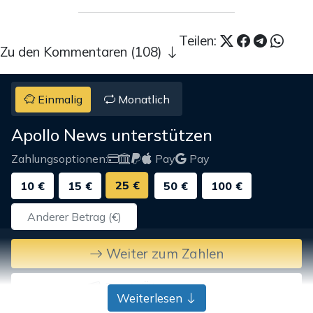
Teilen:
Zu den Kommentaren (108)
Einmalig
Monatlich
Apollo News unterstützen
Zahlungsoptionen:
Pay
Pay
25 €
10 €
15 €
50 €
100 €
Weiter zum Zahlen
Bank-Überweisung
Weiterlesen