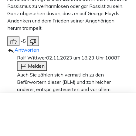
Rassismus zu verharmlosen oder gar Rassist zu sein.
Ganz abgesehen davon, dass er auf George Floyds
Andenken und dem Frieden seiner Angehörigen
herum trampelt.
-5
Antworten
Rolf Wittwer
02.11.2023 um 18:23 Uhr
1008T
Melden
Auch Sie zählen sich vermutlich zu den
Befürwortern dieser (BLM) und zahlreicher
anderer, entspr. gesteuerten und vor allem
finanzierten, hauptsächlich auf Emotionenen
Dieser Artikel ist kostenlos für alle –
gegründete neuwoken „Bewegungen“, die den
dank
Freunden von Apollo News »
Grund und die Historie dieses „G.F.“ gerne in die
Nebensächlichkeit verdrängen.
Kritische Ansichten und Gesinnungen sind bei
solchen Bewegungen verpönt – man landet