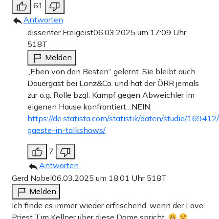
61
Antworten
dissenter Freigeist
06.03.2025 um 17:09 Uhr
518T
Melden
„Eben von den Besten“ gelernt. Sie bleibt auch
Dauergast bei Lanz&Co. und hat der ÖRR jemals
zur o.g. Rolle bzgl. Kampf gegen Abweichler im
eigenen Hause konfrontiert…NEIN.
https://de.statista.com/statistik/daten/studie/16941
gaeste-in-talkshows/
7
Antworten
Gerd Nobel
06.03.2025 um 18:01 Uhr
518T
Melden
Ich finde es immer wieder erfrischend, wenn der Love
Priest Tim Kellner über diese Dame spricht.