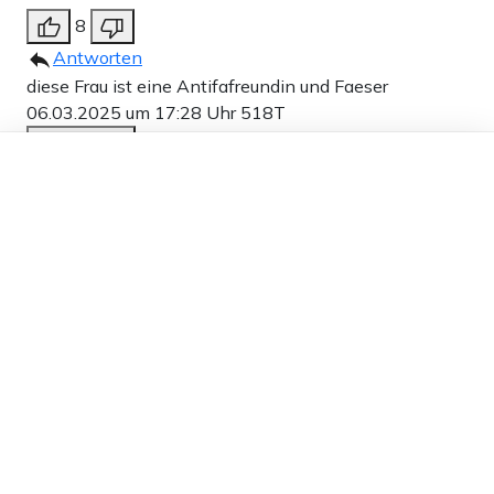
8
Antworten
diese Frau ist eine Antifafreundin und Faeser
06.03.2025 um 17:28 Uhr
518T
Melden
Dieser Artikel ist kostenlos für alle –
Freundin
dank
Freunden von Apollo News »
7
Antworten
Labbeduddel
07.03.2025 um 01:16 Uhr
517T
Melden
Die Dauerbewohnerin einschlägiger TV-
Quasselsendungen und „Expertin“ für den Hamburger
Jungfernstieg (Hat hier jemand gelacht ???) ist einer
der vielen Gründe, keinen Fernseher mehr
anzumachen … nicht nur wegen der kostbaren
Kilowattstunden, die hier völlig verschwendet würden