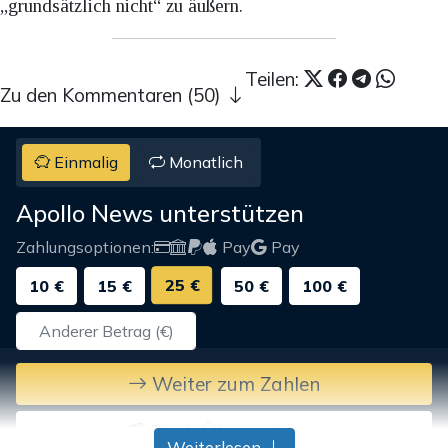
„grundsätzlich nicht“ zu äußern.
Teilen:
Zu den Kommentaren (50)
Einmalig
Monatlich
Apollo News unterstützen
Zahlungsoptionen:
Pay
Pay
25 €
10 €
15 €
50 €
100 €
Weiter zum Zahlen
Bank-Überweisung
Weiterlesen