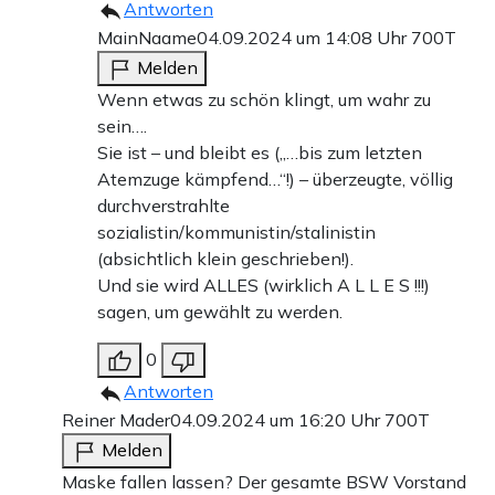
Antworten
MainNaame
04.09.2024 um 14:08 Uhr
700T
Melden
Wenn etwas zu schön klingt, um wahr zu
sein….
Sie ist – und bleibt es („…bis zum letzten
Atemzuge kämpfend…“!) – überzeugte, völlig
durchverstrahlte
sozialistin/kommunistin/stalinistin
(absichtlich klein geschrieben!).
Und sie wird ALLES (wirklich A L L E S !!!)
sagen, um gewählt zu werden.
0
Antworten
Reiner Mader
04.09.2024 um 16:20 Uhr
700T
Melden
Maske fallen lassen? Der gesamte BSW Vorstand