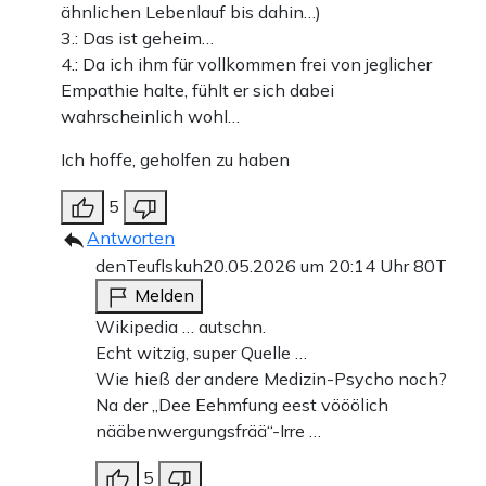
ähnlichen Lebenlauf bis dahin…)
3.: Das ist geheim…
4.: Da ich ihm für vollkommen frei von jeglicher
Empathie halte, fühlt er sich dabei
wahrscheinlich wohl…
Ich hoffe, geholfen zu haben
5
Antworten
denTeuflskuh
20.05.2026 um 20:14 Uhr
80T
Melden
Wikipedia … autschn.
Echt witzig, super Quelle …
Wie hieß der andere Medizin-Psycho noch?
Na der „Dee Eehmfung eest vööölich
nääbenwergungsfrää“-Irre …
5