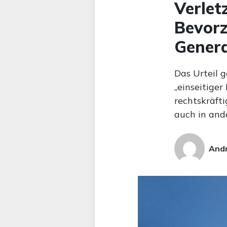
Verlet
Bevorz
Genera
Das Urteil 
„einseitiger
rechtskräfti
auch in and
Andr