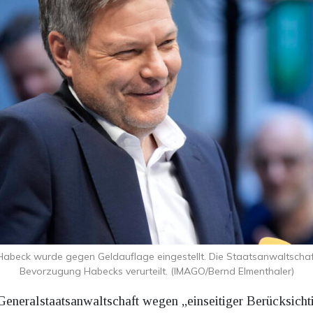
abeck wurde gegen Geldauflage eingestellt. Die Staatsanwaltsch
Bevorzugung Habecks verurteilt. (IMAGO/Bernd Elmenthaler)
Generalstaatsanwaltschaft wegen „einseitiger Berücksicht