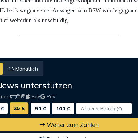
skunft. Auch über die bisherige Kooperation mit den Anwä
 Habeck wegen seiner Aussagen zum BSW wurde gegen ei
t er weiterhin als unschuldig.
Monatlich
News unterstützen
onen:
Pay
Pay
25 €
 €
50 €
100 €
Weiter zum Zahlen