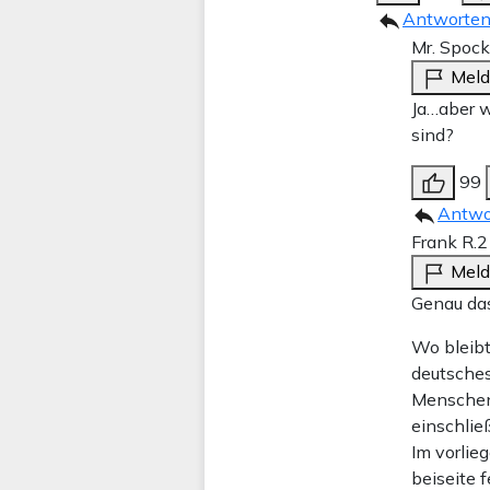
Antworte
Mr. Spock
Mel
Ja…aber w
sind?
99
Antwo
Frank R.
2
Mel
Genau das
Wo bleibt
deutsche
Menschen 
einschlie
Im vorlie
beiseite 