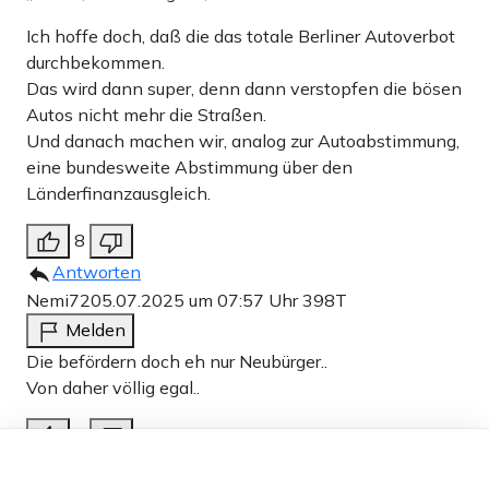
Ich hoffe doch, daß die das totale Berliner Autoverbot
durchbekommen.
Das wird dann super, denn dann verstopfen die bösen
Autos nicht mehr die Straßen.
Und danach machen wir, analog zur Autoabstimmung,
eine bundesweite Abstimmung über den
Länderfinanzausgleich.
8
Antworten
Nemi72
05.07.2025 um 07:57 Uhr
398T
Melden
Die befördern doch eh nur Neubürger..
Von daher völlig egal..
0
Dieser Artikel ist kostenlos für alle –
Antworten
dank
Freunden von Apollo News »