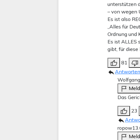
unterstützen 
– von wegen 
Es ist also 
„Alles für Deu
Ordnung und K
Es ist ALLES 
gibt, für die
81
Antworte
Wolfgang
Mel
Das Geric
23
Antwo
ropow
13
Mel