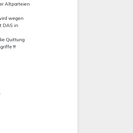
r Altparteien
wird wegen
st DAS in
ie Quittung
iffe !!!
.