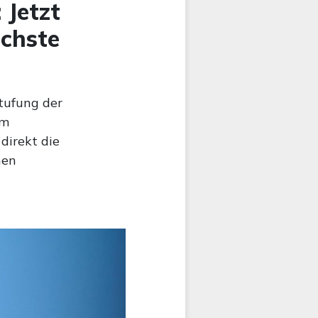
 Jetzt
ächste
tufung der
em
direkt die
hen