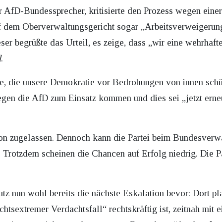
der AfD-Bundessprecher, kritisierte den Prozess wegen ein
f dem Oberverwaltungsgericht sogar „Arbeitsverweigerung
r begrüßte das Urteil, es zeige, dass „wir eine wehrhaft
l
.
te, die unsere Demokratie vor Bedrohungen von innen schüt
egen die AfD zum Einsatz kommen und dies sei „jetzt ern
sion zugelassen. Dennoch kann die Partei beim Bundesver
. Trotzdem scheinen die Chancen auf Erfolg niedrig. Die 
z nun wohl bereits die nächste Eskalation bevor: Dort p
chtsextremer Verdachtsfall“ rechtskräftig ist, zeitnah mit