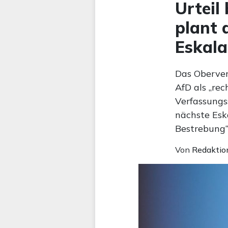
Urteil
plant 
Eskala
Das Oberver
AfD als „rec
Verfassungs
nächste Esk
Bestrebung“
Von
Redaktio