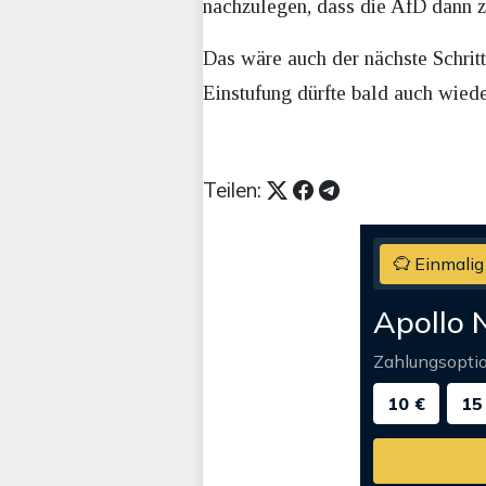
nachzulegen, dass die AfD dann z
Das wäre auch der nächste Schrit
Einstufung dürfte bald auch wied
Teilen:
Einmalig
Apollo 
Zahlungsopti
10 €
15