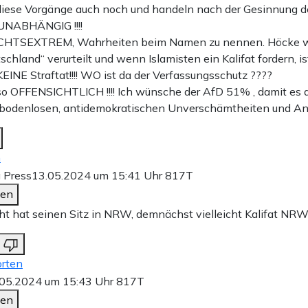
diese Vorgänge auch noch und handeln nach der Gesinnung de
UNABHÄNGIG !!!!
RECHTSEXTREM, Wahrheiten beim Namen zu nennen. Höcke 
tschland“ verurteilt und wenn Islamisten ein Kalifat fordern, i
EINE Straftat!!!! WO ist da der Verfassungsschutz ????
so OFFENSICHTLICH !!!! Ich wünsche der AfD 51% , damit es d
se bodenlosen, antidemokratischen Unverschämtheiten und Angr
n
 Press
13.05.2024 um 15:41 Uhr
817T
den
ht hat seinen Sitz in NRW, demnächst vielleicht Kalifat NRW
rten
.05.2024 um 15:43 Uhr
817T
den