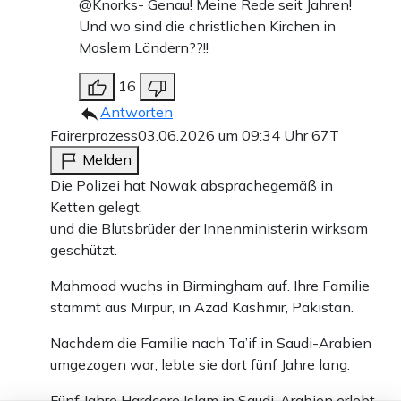
@Knorks- Genau! Meine Rede seit Jahren!
Und wo sind die christlichen Kirchen in
Moslem Ländern??!!
16
Antworten
Fairerprozess
03.06.2026 um 09:34 Uhr
67T
Melden
Die Polizei hat Nowak absprachegemäß in
Ketten gelegt,
und die Blutsbrüder der Innenministerin wirksam
geschützt.
Mahmood wuchs in Birmingham auf. Ihre Familie
stammt aus Mirpur, in Azad Kashmir, Pakistan.
Nachdem die Familie nach Ta’if in Saudi-Arabien
umgezogen war, lebte sie dort fünf Jahre lang.
Fünf Jahre Hardcore Islam in Saudi-Arabien erlebt.