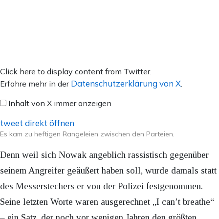
Inhalt
Click here to display content from Twitter.
von
Datenschutzerklärung von X
Erfahre mehr in der
.
X
Inhalt von X immer anzeigen
anzeigen
tweet direkt öffnen
Es kam zu heftigen Rangeleien zwischen den Parteien.
Denn weil sich Nowak angeblich rassistisch gegenüber
seinem Angreifer geäußert haben soll, wurde damals statt
des Messerstechers er von der Polizei festgenommen.
Seine letzten Worte waren ausgerechnet „I can’t breathe“
– ein Satz, der noch vor wenigen Jahren den größten