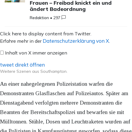
Frauen – Freibad knickt ein und
ändert Badeordnung
Redaktion
•
297
Inhalt
Click here to display content from Twitter.
von
Datenschutzerklärung von X
Erfahre mehr in der
.
X
Inhalt von X immer anzeigen
anzeigen
tweet direkt öffnen
Weitere Szenen aus Southampton.
An einer nahegelegenen Polizeistation warfen die
Demonstranten Glasflaschen auf Polizeiautos. Später am
Dienstagabend verfolgten mehrere Demonstranten die
Beamten der Bereitschaftspolizei und bewarfen sie mit
Mülltonnen. Stühle, Dosen und Leuchtraketen wurden auf
die Polizisten in Kampfausrüstung geworfen, sodass diese