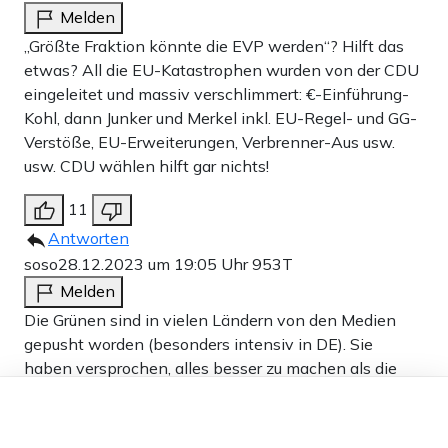
Melden
„Größte Fraktion könnte die EVP werden“? Hilft das
etwas? All die EU-Katastrophen wurden von der CDU
eingeleitet und massiv verschlimmert: €-Einführung-
Kohl, dann Junker und Merkel inkl. EU-Regel- und GG-
Verstöße, EU-Erweiterungen, Verbrenner-Aus usw.
usw. CDU wählen hilft gar nichts!
11
Antworten
soso
28.12.2023 um 19:05 Uhr
953T
Melden
Die Grünen sind in vielen Ländern von den Medien
gepusht worden (besonders intensiv in DE). Sie
haben versprochen, alles besser zu machen als die
bisherigen Regierungsparteien wie z.B. keine
Dieser Artikel ist kostenlos für alle –
Vetternwirtschaft mehr oder nur noch unbedingt
dank
Freunden von Apollo News »
nötige Flüge und diese per Linienflug. Gut, die Bürger