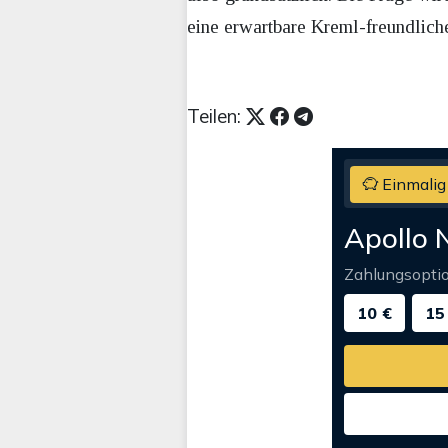
eine erwartbare Kreml-freundliche
Teilen:
Einmalig
Apollo 
Zahlungsopti
10 €
15