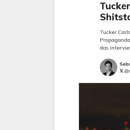
Tucker
Shitst
Tucker Carl
Propaganda-
das Intervie
Seb
@s