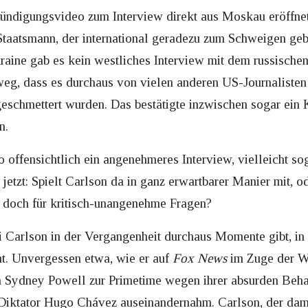
kündigungsvideo zum Interview direkt aus Moskau eröffnete
n Staatsmann, der international geradezu zum Schweigen geb
aine gab es kein westliches Interview mit dem russischen
er weg, dass es durchaus von vielen anderen US-Journalist
schmettert wurden. Das bestätigte inzwischen sogar ein K
n.
so offensichtlich ein angenehmeres Interview, vielleicht 
 jetzt: Spielt Carlson da in ganz erwartbarer Manier mit, 
t doch für kritisch-unangenehme Fragen?
i Carlson in der Vergangenheit durchaus Momente gibt, in
t. Unvergessen etwa, wie er auf
Fox News
im Zuge der W
Sydney Powell zur Primetime wegen ihrer absurden Beh
 Diktator Hugo Chávez auseinandernahm. Carlson, der dam