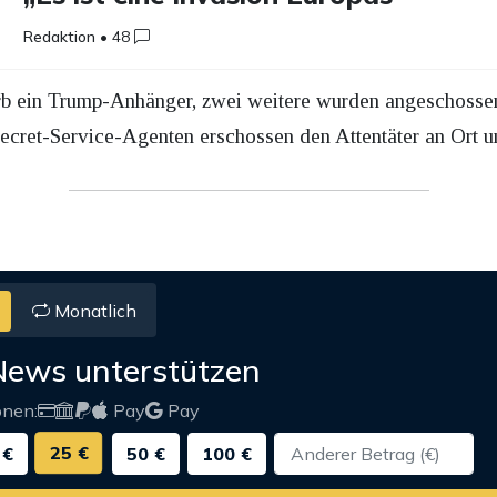
Redaktion
•
48
b ein Trump-Anhänger, zwei weitere wurden angeschossen
ecret-Service-Agenten erschossen den Attentäter an Ort un
Monatlich
News unterstützen
onen:
Pay
Pay
25 €
 €
50 €
100 €