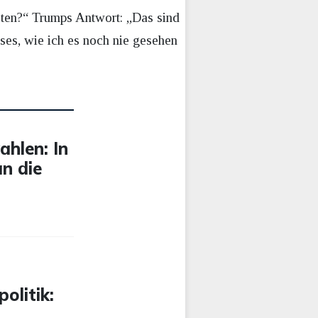
öten?“ Trumps Antwort: „Das sind
sses, wie ich es noch nie gesehen
ahlen: In
n die
olitik: