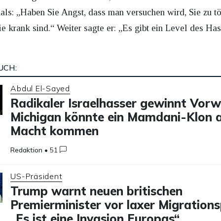
ls: „Haben Sie Angst, dass man versuchen wird, Sie zu t
ie krank sind.“ Weiter sagte er: „Es gibt ein Level des Ha
UCH:
Abdul El-Sayed
Radikaler Israelhasser gewinnt Vorw
Michigan könnte ein Mamdani-Klon a
Macht kommen
Redaktion
•
51
US-Präsident
Trump warnt neuen britischen
Premierminister vor laxer Migrationsp
„Es ist eine Invasion Europas“