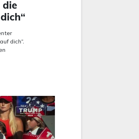
 die
 dich“
enter
auf dich“.
den