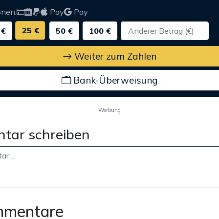
onen:
Pay
Pay
25 €
 €
50 €
100 €
Weiter zum Zahlen
Bank-Überweisung
Werbung
tar schreiben
mmentare