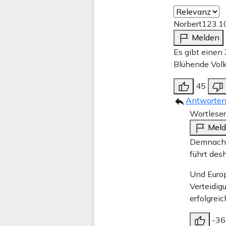
Norbert1
23.1
Melden
Es gibt einen
Blühende Volk
45
Antworte
Wortleser
Mel
Demnach h
führt des
Und Europ
Verteidig
erfolgrei
-36