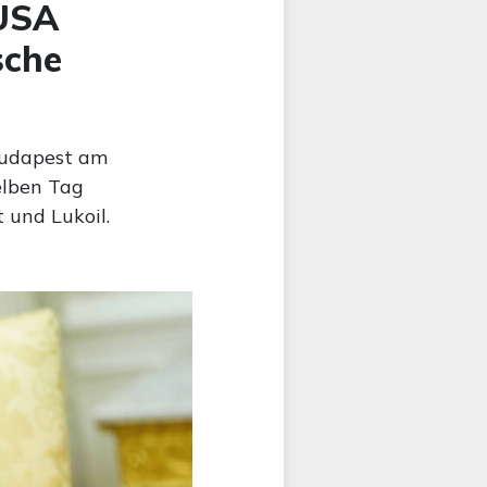
 USA
sche
Budapest am
elben Tag
 und Lukoil.