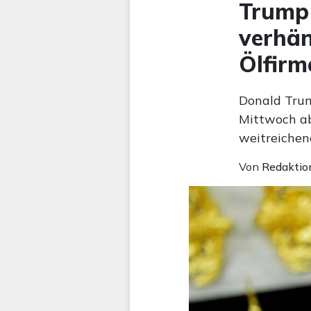
Trump 
verhän
Ölfirm
Donald Trum
Mittwoch ab
weitreichen
Von
Redaktio