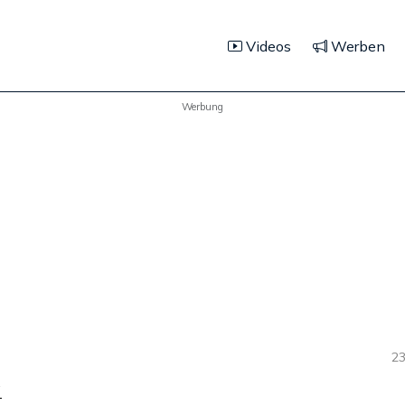
Videos
Werben
Werbung
23
g