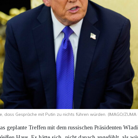
e, dass Gespräche mit Putin zu nichts führen würden. (IMAGO/ZUMA 
s geplante Treffen mit dem russischen Präsidenten Wladi
Weißen Haus. Es hätte sich „nicht danach angefühlt, als