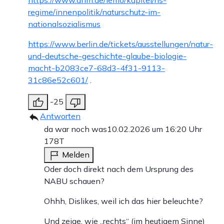
regime/innenpolitik/naturschutz-im-
nationalsozialismus
https://www.berlin.de/tickets/ausstellungen/natur-
und-deutsche-geschichte-glaube-biologie-
macht-b2083ce7-68d3-4f31-9113-
31c86e52c601/
.
-25
Antworten
da war noch was
10.02.2026 um 16:20 Uhr
178T
Melden
Oder doch direkt nach dem Ursprung des
NABU schauen?
Ohhh, Dislikes, weil ich das hier beleuchte?
Und zeige, wie „rechts“ (im heutigem Sinne)