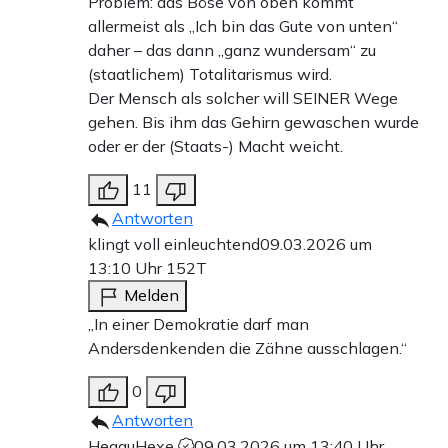
Problem: das Böse von oben kommt
allermeist als „Ich bin das Gute von unten“
daher – das dann „ganz wundersam“ zu
(staatlichem) Totalitarismus wird.
Der Mensch als solcher will SEINER Wege
gehen. Bis ihm das Gehirn gewaschen wurde
oder er der (Staats-) Macht weicht.
11
Antworten
klingt voll einleuchtend
09.03.2026 um
13:10 Uhr
152T
Melden
„In einer Demokratie darf man
Andersdenkenden die Zähne ausschlagen.“
0
Antworten
HegauHexe
09.03.2026 um 13:40 Uhr