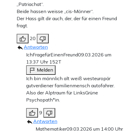
„Patriachat“.
Beide hassen weisse „cis-Männer“.
Der Hass gilt dir auch, der, der für einen Freund
fragt.
20
Antworten
IchFragefürEinenFreund
09.03.2026 um
13:37 Uhr
152T
Melden
Ich bin männlich alt weiß westeuropär
gutverdiener familienmensch autofahrer.
Also der Alptraum für LinksGrüne
Psychopath*in.
9
Antworten
Mathematiker
09.03.2026 um 14:00 Uhr