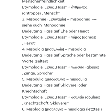
Menschenfeindlichkeit
Etymologie: μῖσος „Hass“ + ἄνθρωπος
(antropos) „Mensch“
3. Misogamie (μισογαμία) – misogamia »»»
siehe auch: Monogamie
Bedeutung: Hass auf Ehe oder Heirat
Etymologie: μῖσος „Hass“ + γάμος (gamos)
„Heirat“
4. Misogloia (μισογλωία) – misogloia
Bedeutung: Hass auf Sprache oder bestimmte
Worte (selten)
Etymologie: μῖσος „Hass“ + γλῶσσα (glossa)
„Zunge, Sprache“
5. Misodulia (μισοδουλία) – misodulia
Bedeutung: Hass auf Sklaverei oder
Knechtschaft
Etymologie: μῖσος „Hass“ + δουλεία (douleia)
„Knechtschaft, Sklaverei“
6. Misologia (μισολογία) – misologia (letztes i