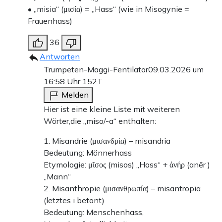
• „misia“ (μισία) = „Hass“ (wie in Misogynie =
Frauenhass)
36
Antworten
Trumpeten-Maggi-Fentilator
09.03.2026 um
16:58 Uhr
152T
Melden
Hier ist eine kleine Liste mit weiteren
Wörter,die „miso/-a“ enthalten:
1. Misandrie (μισανδρία) – misandria
Bedeutung: Männerhass
Etymologie: μῖσος (misos) „Hass“ + ἀνήρ (anēr )
„Mann“
2. Misanthropie (μισανθρωπία) – misantropia
(letztes i betont)
Bedeutung: Menschenhass,