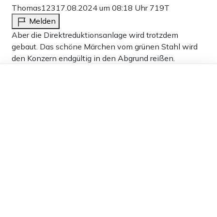
Thomas123
17.08.2024 um 08:18 Uhr
719T
Melden
Aber die Direktreduktionsanlage wird trotzdem
gebaut. Das schöne Märchen vom grünen Stahl wird
den Konzern endgültig in den Abgrund reißen.
Dieser Artikel ist kostenlos für alle –
2
dank
Freunden von Apollo News »
Antworten
Idfis
17.08.2024 um 21:59 Uhr
719T
Melden
Kann nicht sein! Die sollten doch den
wettbewerbsfähigen grünen Stahl „erfinden“, der mit
dem „Energiechampagner“ Wasserstoff produziert
wird. An diesem Stahl soll die Welt genesen und uns
unser grünes Wirtschaftswunder bescheren.
Da werden bestimmt nur wenige Ungläubige geopfert,
den Rest regeln ein paar Subwentionen. Jetzt ist
positives Denken und Optimismus gefragt.