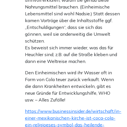
sinnvoll erklären, warum sie genau diese
Nahrungsmittel brauchen. (Einheimische
Lebensmittel sind wohl Nadsie.) Statt dessen
kamen Vorträge über die Inhaltsstoffe ggf.
„Entschuldigungen“, dass sie sich das
gönnen, weil sie anderweitig die Umwelt
schützen.
Es beweist sich immer wieder, was das für
Heuchler sind; z.B. auf die Straße kleben und
dann eine Weltreise machen.
Den Einheimischen wird ihr Wasser oft in
Form von Cola teuer zurück verkauft. Wenn
die dann Krankheiten entwickeln, gibt es
neue Gründe für Entwicklungshilfe, WHO
usw. – Alles Zufälle!
https://www.businessinsider.de/wirtschaft/in-
einer-mexikanischen-kirche-ist-coca-cola-
ein-religioeses-symbol-das-heilende-