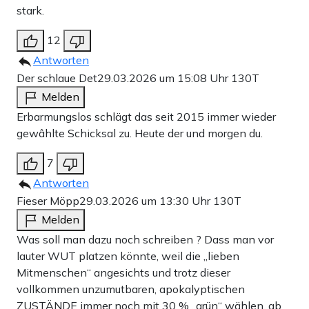
stark.
12
Antworten
Der schlaue Det
29.03.2026 um 15:08 Uhr
130T
Melden
Erbarmungslos schlägt das seit 2015 immer wieder
gewâhlte Schicksal zu. Heute der und morgen du.
7
Antworten
Fieser Möpp
29.03.2026 um 13:30 Uhr
130T
Melden
Was soll man dazu noch schreiben ? Dass man vor
lauter WUT platzen könnte, weil die „lieben
Mitmenschen“ angesichts und trotz dieser
vollkommen unzumutbaren, apokalyptischen
ZUSTÄNDE immer noch mit 30 % „grün“ wählen, ab