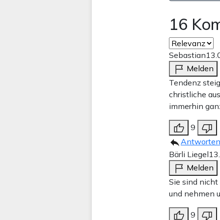
16 Ko
Sebastian
13.
Melden
Tendenz steige
christliche au
immerhin ganz
9
Antworte
Bärli Liegel
13
Melden
Sie sind nich
und nehmen u
9