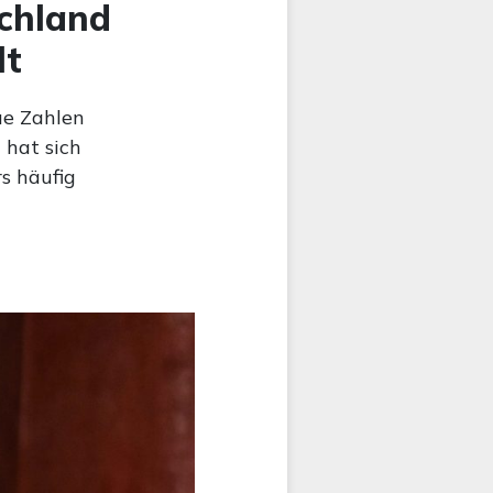
schland
lt
ue Zahlen
 hat sich
s häufig