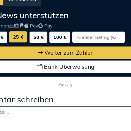
News unterstützen
onen:
Pay
Pay
25 €
 €
50 €
100 €
Weiter zum Zahlen
Bank-Überweisung
Werbung
tar schreiben