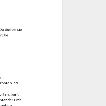
n
Da dürfen sie
irche
.
rboten, da
offen, bunt
nter der Erde.
ergehen.