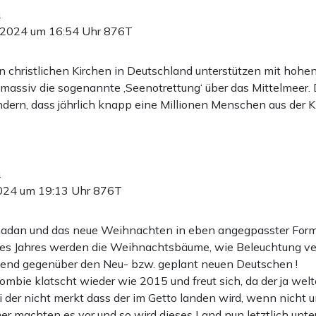
n
.2024 um 16:54 Uhr
876T
n christlichen Kirchen in Deutschland unterstützen mit hohe
massiv die sogenannte ‚Seenotrettung‘ über das Mittelmeer. 
ndern, dass jährlich knapp eine Millionen Menschen aus der K
n
024 um 19:13 Uhr
876T
madan und das neue Weihnachten in eben angegpasster Form
es Jahres werden die Weihnachtsbäume, wie Beleuchtung ve
zend gegenüber den Neu- bzw. geplant neuen Deutschen !
ombie klatscht wieder wie 2015 und freut sich, da der ja welt
i der nicht merkt dass der im Getto landen wird, wenn nicht u
er machten es vor und so wird dieses Land nun letztlich unt