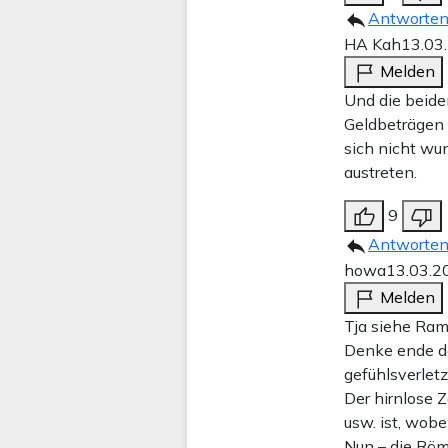
Antworte
HA Kah
13.03
Melden
Und die beide
Geldbeträgen 
sich nicht wu
austreten.
9
Antworte
howa
13.03.2
Melden
Tja siehe Ra
Denke ende d
gefühlsverlet
Der hirnlose Z
usw. ist, wobe
Nun – die Röm