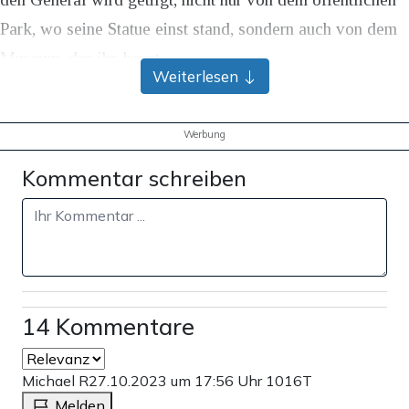
Park, wo seine Statue einst stand, sondern auch von dem
Museum, das ihn haust.
Weiterlesen
„Es ist an der Zeit, diesen Hass, diese Infektion, die unser
schönes Land heimgesucht hat, zu bekämpfen“, sagte der
Werbung
Betreiber des Ofens. „Es ist an der Zeit, diese Hass-Ikone
Kommentar schreiben
loszuwerden.“
Teilen:
Zu den Kommentaren (14)
14 Kommentare
Einmalig
Monatlich
Apollo News unterstützen
Michael R
27.10.2023 um 17:56 Uhr
1016T
Melden