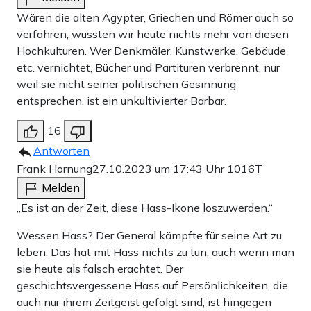
Zahlungsoptionen:
Pay
Pay
Wären die alten Ägypter, Griechen und Römer auch so
25 €
10 €
15 €
50 €
100 €
verfahren, wüssten wir heute nichts mehr von diesen
Hochkulturen. Wer Denkmäler, Kunstwerke, Gebäude
etc. vernichtet, Bücher und Partituren verbrennt, nur
weil sie nicht seiner politischen Gesinnung
Weiter zum Zahlen
entsprechen, ist ein unkultivierter Barbar.
Bank-Überweisung
16
Antworten
Frank Hornung
27.10.2023 um 17:43 Uhr
1016T
Melden
„Es ist an der Zeit, diese Hass-Ikone loszuwerden.“
Wessen Hass? Der General kämpfte für seine Art zu
leben. Das hat mit Hass nichts zu tun, auch wenn man
sie heute als falsch erachtet. Der
geschichtsvergessene Hass auf Persönlichkeiten, die
auch nur ihrem Zeitgeist gefolgt sind, ist hingegen