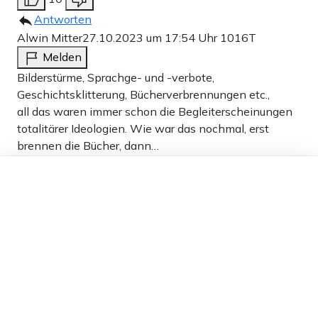
Antworten
Alwin Mitter
27.10.2023 um 17:54 Uhr
1016T
Melden
Bilderstürme, Sprachge- und -verbote,
Geschichtsklitterung, Bücherverbrennungen etc.,
all das waren immer schon die Begleiterscheinungen
totalitärer Ideologien. Wie war das nochmal, erst
brennen die Bücher, dann…
Sind wir also wieder mal soweit?
Dieser Artikel ist kostenlos für alle –
dank
Freunden von Apollo News »
Nun denn, jetzt ist es – frei nach Mutti – halt mal so,
und so schlage ich vor, nun endlich auch die
Pyramiden als ganz und gar unerträgliches groteskes
Sinnbild für menschenverachtende Jahrtausende
währende Sklaventreiberwirtschaft ein für allemal
platt zu machen
6