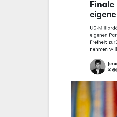
Finale
eigene
US-Milliard
eigenen Par
Freiheit zur
nehmen will
Jer
@j