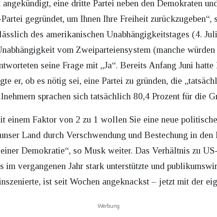
angekündigt, eine dritte Partei neben den Demokraten un
Partei gegründet, um Ihnen Ihre Freiheit zurückzugeben“, 
lässlich des amerikanischen Unabhängigkeitstages (4. Jul
e Unabhängigkeit vom Zweiparteiensystem (manche würden 
tworteten seine Frage mit „Ja“. Bereits Anfang Juni hatt
te er, ob es nötig sei, eine Partei zu gründen, die „tatsäch
lnehmern sprachen sich tatsächlich 80,4 Prozent für die G
 einem Faktor von 2 zu 1 wollen Sie eine neue politische 
nser Land durch Verschwendung und Bestechung in den Rui
n einer Demokratie“, so Musk weiter. Das Verhältnis zu U
im vergangenen Jahr stark unterstützte und publikumswir
nszenierte, ist seit Wochen angeknackst – jetzt mit der ei
Werbung