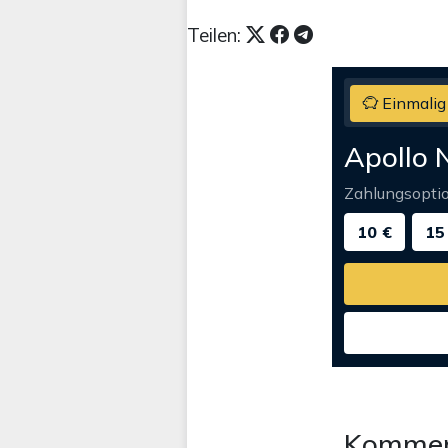
Teilen:
Einmalig
Apollo 
Zahlungsopti
10 €
15
Kommen