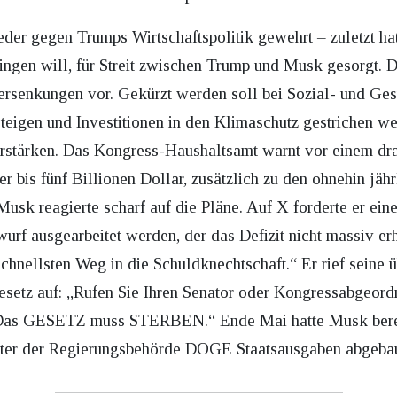
eder gegen Trumps Wirtschaftspolitik gewehrt – zuletzt ha
ngen will, für Streit zwischen Trump und Musk gesorgt. D
uersenkungen vor. Gekürzt werden soll bei Sozial- und G
steigen und Investitionen in den Klimaschutz gestrichen 
verstärken. Das Kongress-Haushaltsamt warnt vor einem dra
r bis fünf Billionen Dollar, zusätzlich zu den ohnehin jäh
usk reagierte scharf auf die Pläne. Auf X forderte er ei
urf ausgearbeitet werden, der das Defizit nicht massiv er
schnellsten Weg in die Schuldknechtschaft.“ Er rief seine
setz auf: „Rufen Sie Ihren Senator oder Kongressabgeord
n. Das GESETZ muss STERBEN.“ Ende Mai hatte Musk berei
eiter der Regierungsbehörde DOGE Staatsausgaben abgebau