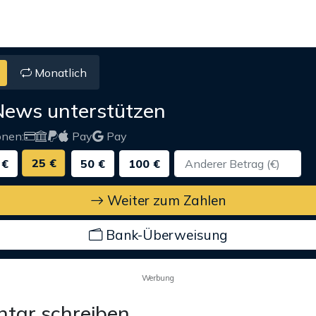
Monatlich
News unterstützen
onen:
Pay
Pay
25 €
 €
50 €
100 €
Weiter zum Zahlen
Bank-Überweisung
Werbung
tar schreiben