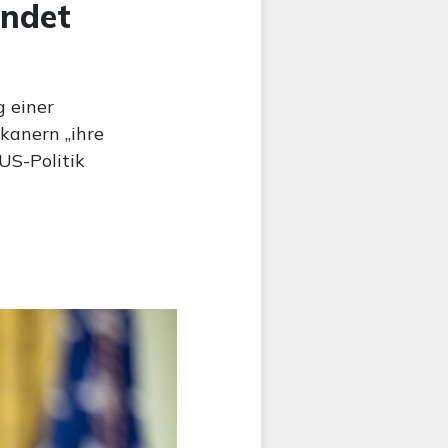
ündet
g einer
kanern „ihre
 US-Politik