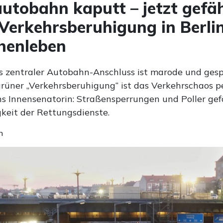
utobahn kaputt – jetzt gefä
Verkehrsberuhigung in Berli
henleben
s zentraler Autobahn-Anschluss ist marode und gesp
rüner „Verkehrsberuhigung“ ist das Verkehrschaos pe
ns Innensenatorin: Straßensperrungen und Poller gef
gkeit der Rettungsdienste.
n