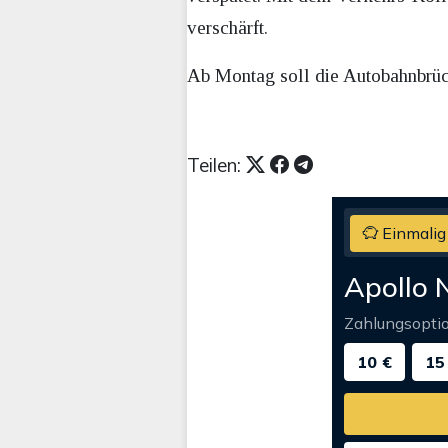
verschärft.
Ab Montag soll die Autobahnbrück
Teilen:
Einmalig
Apollo 
Zahlungsopti
10 €
15