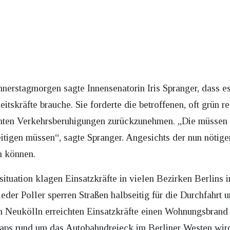
nerstagmorgen sagte Innensenatorin Iris Spranger, dass e
itskräfte brauche. Sie forderte die betroffenen, oft grün re
en Verkehrsberuhigungen zurückzunehmen. „Die müssen s
eitigen müssen“, sagte Spranger. Angesichts der nun nötig
n können.
ituation klagen Einsatzkräfte in vielen Bezirken Berlins
er Poller sperren Straßen halbseitig für die Durchfahrt 
 In Neukölln erreichten Einsatzkräfte einen Wohnungsbran
laps rund um das Autobahndreieck im Berliner Westen wir