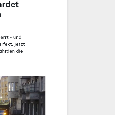
hrdet
n
errt - und
rfekt. Jetzt
ährden die