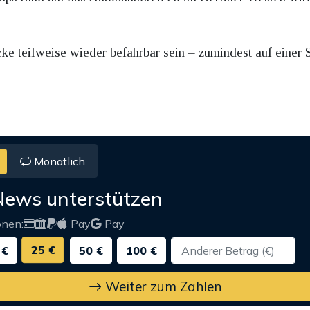
e teilweise wieder befahrbar sein – zumindest auf einer S
Monatlich
News unterstützen
onen:
Pay
Pay
25 €
 €
50 €
100 €
Weiter zum Zahlen