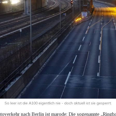
So leer ist die A100 eigentlich nie - doch aktuell ist sie gesperrt.
Autoverkehr nach Berlin ist marode: Die sogenannte „Ring