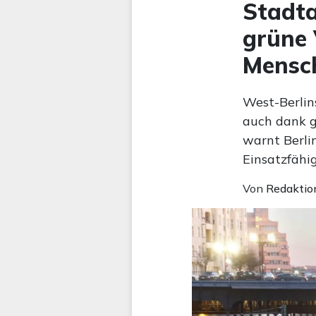
Stadta
grüne 
Mensc
West-Berlin
auch dank g
warnt Berli
Einsatzfähi
Von
Redaktio