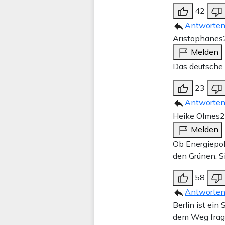
42
Antworte
Aristophanes
Melden
Das deutsche 
23
Antworte
Heike Olmes
2
Melden
Ob Energiepol
den Grünen: S
58
Antworte
Berlin ist ein
dem Weg frag