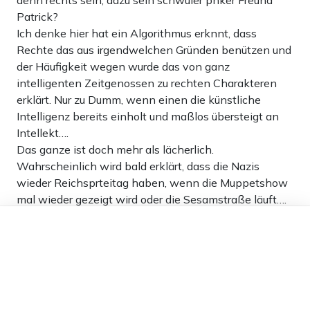
denn rechts sein, dazu sein schwuler pnker Freund
Patrick?
„rechts“ zu sein zu fallen. All das finanziert von
Ich denke hier hat ein Algorithmus erknnt, dass
Steuergeldern.
Rechte das aus irgendwelchen Gründen benützen und
der Häufigkeit wegen wurde das von ganz
Dieser Beitrag ist im Rahmen der Apollo
intelligenten Zeitgenossen zu rechten Charakteren
Sommerakademie enstanden. Mehr Informationen erhalten
erklärt. Nur zu Dumm, wenn einen die künstliche
Intelligenz bereits einholt und maßlos übersteigt an
Sie
hier
.
Intellekt….
Das ganze ist doch mehr als lächerlich.
Wahrscheinlich wird bald erklärt, dass die Nazis
Teilen:
Zu den Kommentaren (5)
wieder Reichsprteitag haben, wenn die Muppetshow
mal wieder gezeigt wird oder die Sesamstraße läuft….
Dieser Artikel ist kostenlos für alle –
Einmalig
Monatlich
0
dank
Freunden von Apollo News »
Antworten
Apollo News unterstützen
gonzo
14.08.2023 um 20:51 Uhr
1087T
Melden
Zahlungsoptionen:
Pay
Pay
Alter bist du von vorgestern