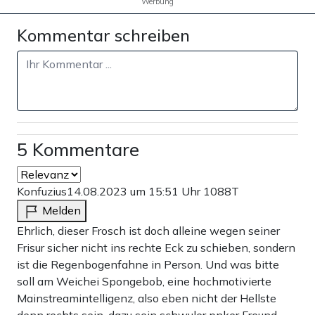
Werbung
Werbung
Kommentar schreiben
5 Kommentare
Konfuzius
14.08.2023 um 15:51 Uhr
1088T
Melden
Wo jedenfalls die Grenze zwischen rechtsextremen
Ehrlich, dieser Frosch ist doch alleine wegen seiner
Humor und etwa Witzen über woke Vorhaben verläuft,
Frisur sicher nicht ins rechte Eck zu schieben, sondern
ist die Regenbogenfahne in Person. Und was bitte
definiert das Projekt nicht. Überhaupt scheint, alles was
soll am Weichei Spongebob, eine hochmotivierte
etwa Gender-Ideologie oder Trans-Bewegung kritisiert,
Mainstreamintelligenz, also eben nicht der Hellste
mindestens unter den undifferenzierte Generalverdacht