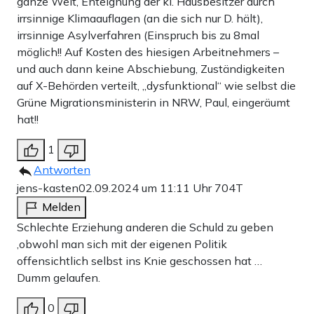
ganze Welt, Enteignung der kl. Hausbesitzer durch
irrsinnige Klimaauflagen (an die sich nur D. hält),
irrsinnige Asylverfahren (Einspruch bis zu 8mal
möglich!! Auf Kosten des hiesigen Arbeitnehmers –
und auch dann keine Abschiebung, Zuständigkeiten
auf X-Behörden verteilt, „dysfunktional“ wie selbst die
Grüne Migrationsministerin in NRW, Paul, eingeräumt
hat!!
1
Antworten
jens-kasten
02.09.2024 um 11:11 Uhr
704T
Melden
Schlechte Erziehung anderen die Schuld zu geben
,obwohl man sich mit der eigenen Politik
offensichtlich selbst ins Knie geschossen hat …
Dumm gelaufen.
0