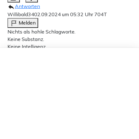
Antworten
Willibald34
02.09.2024 um 05:32 Uhr
704T
Melden
Nichts als hohle Schlagworte.
Keine Substanz.
Keine Intelligenz.
Dieser Artikel ist kostenlos für alle –
Wissen bei null.
dank
Freunden von Apollo News »
0
Antworten
Werbung