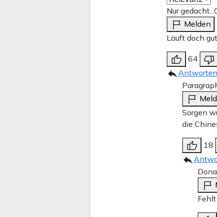
Nur gedacht...
Melden
Läuft doch gut
64
Antworte
Paragrap
Mel
Sorgen wü
die Chine
18
Antwo
Dona
Fehlt