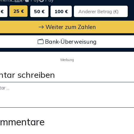
25 €
 €
50 €
100 €
Weiter zum Zahlen
Bank-Überweisung
Werbung
tar schreiben
ommentare