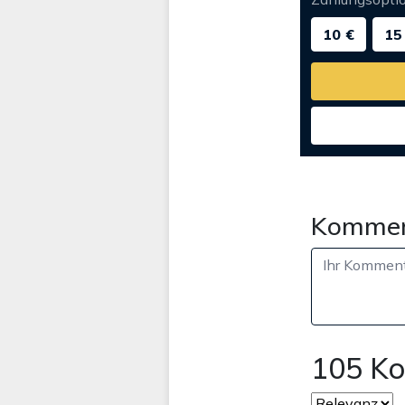
10 €
15
Kommen
105 K