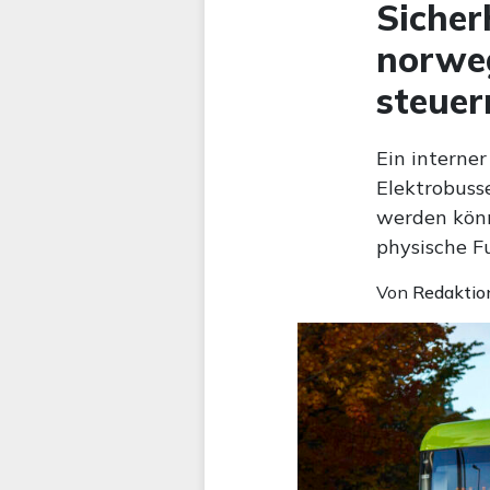
Sicher
norwe
steuer
Ein interne
Elektrobuss
werden könn
physische Fu
Von
Redaktio