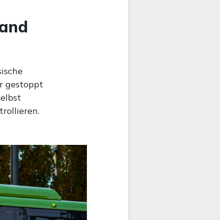
land
sische
er gestoppt
elbst
rollieren.