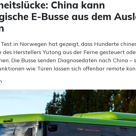
heitslücke: China kann
gische E-Busse aus dem Aus
n
r Test in Norwegen hat gezeigt, dass Hunderte chine
e des Herstellers Yutong aus der Ferne gesteuert od
en. Die Busse senden Diagnosedaten nach China – s
nktionen wie Türen lassen sich offenbar remote kont
n