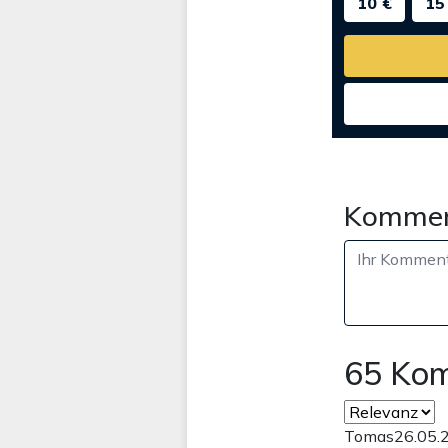
10 €
15
Kommen
65 Ko
Tomas
26.05.