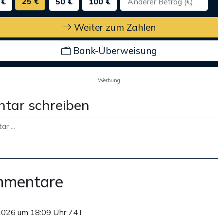
25 €
 €
50 €
100 €
Weiter zum Zahlen
Bank-Überweisung
Werbung
tar schreiben
mmentare
2026 um 18:09 Uhr
74T