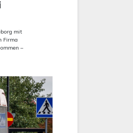
i
eborg mit
n Firma
enommen –