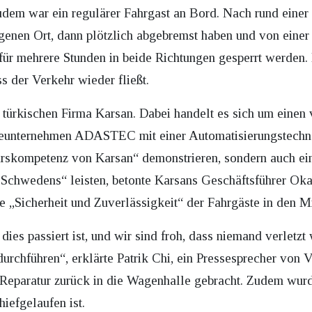
Zudem war ein regulärer Fahrgast an Bord. Nach rund einer
egenen Ort, dann plötzlich abgebremst haben und von eine
für mehrere Stunden in beide Richtungen gesperrt werden.
s der Verkehr wieder fließt.
türkischen Firma Karsan. Dabei handelt es sich um einen v
eunternehmen ADASTEC mit einer Automatisierungstechno
urskompetenz von Karsan“ demonstrieren, sondern auch ei
 Schwedens“ leisten, betonte Karsans Geschäftsführer Ok
 „Sicherheit und Zuverlässigkeit“ der Fahrgäste in den Mi
ss dies passiert ist, und wir sind froh, dass niemand verlet
urchführen“, erklärte Patrik Chi, ein Pressesprecher von V
Reparatur zurück in die Wagenhalle gebracht. Zudem wurd
iefgelaufen ist.