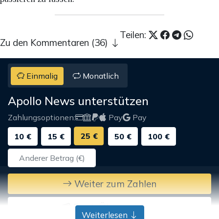
Teilen:
Zu den Kommentaren (36)
Einmalig
Monatlich
Apollo News unterstützen
Zahlungsoptionen:
Pay
Pay
25 €
10 €
15 €
50 €
100 €
Weiter zum Zahlen
Bank-Überweisung
Weiterlesen