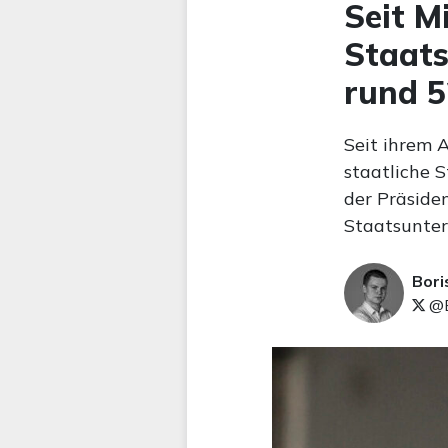
Seit M
Staats
rund 5
Seit ihrem 
staatliche 
der Präsiden
Staatsunte
Bori
@B