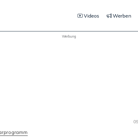
Videos
Werben
Werbung
09
parprogramm