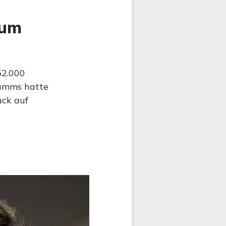
 um
52.000
ramms hatte
uck auf