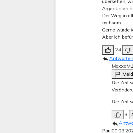
übersehen, wi
Argentinien h
Der Weg in all
mühsam.
Gerne würde i
Aber ich befür
24
Antworte
MaxxaM
Mel
Die Zeit 
Veränderu
Die Zeit 
3
Antwo
Paul
09.08.20