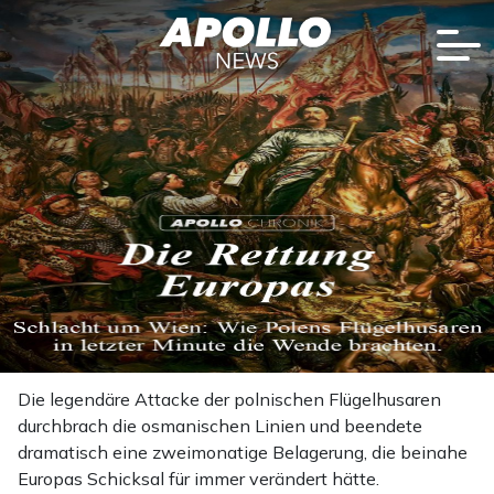
Die legendäre Attacke der polnischen Flügelhusaren
durchbrach die osmanischen Linien und beendete
dramatisch eine zweimonatige Belagerung, die beinahe
Europas Schicksal für immer verändert hätte.