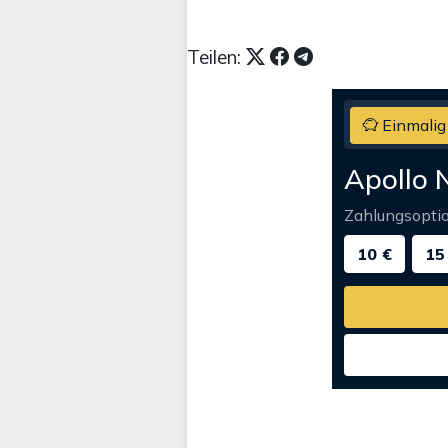
Teilen:
Einmalig
Apollo 
Zahlungsopti
10 €
15