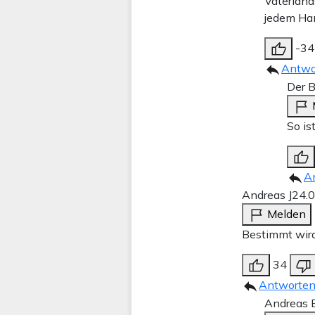
Vaterland
jedem Han
-34
Antwo
Der B
So is
A
Andreas J
24.
Melden
Bestimmt wird
34
Antworte
Andreas 