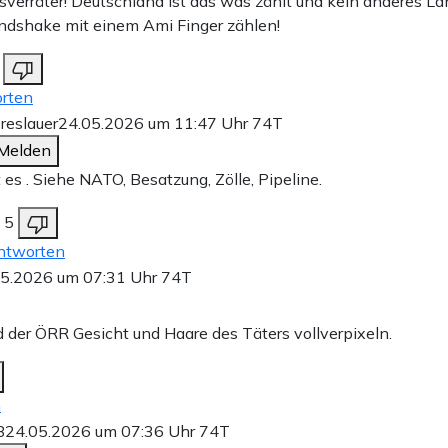
sverräter! Deutschland ist das was zählt und kein anderes L
dshake mit einem Ami Finger zählen!
rten
reslauer
24.05.2026 um 11:47 Uhr
74T
Melden
t es . Siehe NATO, Besatzung, Zölle, Pipeline.
5
ntworten
05.2026 um 07:31 Uhr
74T
 der ÖRR Gesicht und Haare des Täters vollverpixeln.
n
B
24.05.2026 um 07:36 Uhr
74T