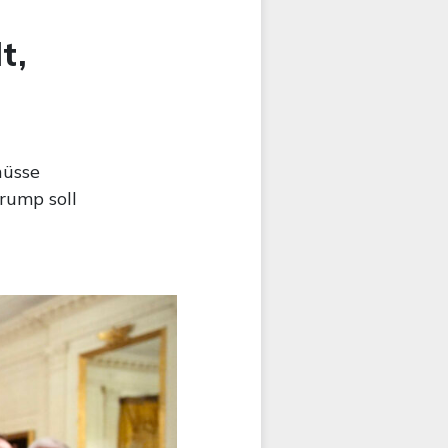
t,
hüsse
rump soll