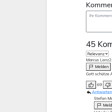
Kommen
45 Ko
Marcus Lanz
2
Melden
Gott schütze 
69
Antworte
Stefan Ma
Mel