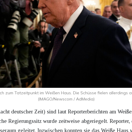
h zum Tatzeitpunkt im Weißen Haus. Die Schüsse fielen allerdings a
(IMAGO/Newscom / AdMedia)
acht deutscher Zeit) sind laut Reporterberichten am Wei
che Regierungssitz wurde zeitweise abgeriegelt. Reporter
sseraum geleitet. Inzwischen konnten sie das Weiße Haus 