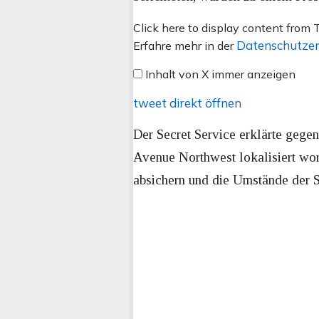
Inhalt
Click here to display content from T
von
Datenschutzer
Erfahre mehr in der
X
Inhalt von X immer anzeigen
anzeigen
tweet direkt öffnen
Der Secret Service erklärte gege
Avenue Northwest lokalisiert wo
absichern und die Umstände der Sc