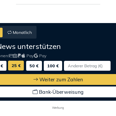
Monatlich
News unterstützen
onen:
Pay
Pay
25 €
 €
50 €
100 €
Weiter zum Zahlen
Bank-Überweisung
Werbung