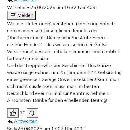
Wilhelm R.
25.06.2025 um 16:32 Uhr
409T
Melden
Wir, die ‚Untertanen‘, verstehen (Ironie an) einfach
den erzieherisch-fürsorglichen Impetus der
‚Obertanen‘ nicht: ‚Durchsuche/bestrafe Einen –
erziehe Hundert‘ – das wusste schon der ‚Große
Vorsitzende‘, dessen Leitbild hier immer noch fröhlich
fortlebt! (Ironie aus).
Und der Treppenwitz der Geschichte: Das Ganze
wurde ausgerechnet am 25. Juni, dem 122. Geburtstag
eines gewissen George Orwell, exekutiert! Kann man
sich nicht ausdenken, muss man im besten
Deutschland ever nur mal zur Kenntnis nehmen…
Ansonsten: Danke für den erhellenden Beitrag!
10
Antworten
Sally
25.06.2025 um 17:07 Uhr
409T