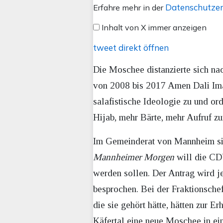
von
Datenschutzer
Erfahre mehr in der
X
Inhalt von X immer anzeigen
anzeigen
tweet direkt öffnen
Die Moschee distanzierte sich na
von 2008 bis 2017 Amen Dali Ima
salafistische Ideologie zu und ord
Hijab, mehr Bärte, mehr Aufruf zu
Im Gemeinderat von Mannheim sin
Mannheimer Morgen
will die CD
werden sollen. Der Antrag wird j
besprochen. Bei der Fraktionsche
die sie gehört hätte, hätten zur E
Käfertal eine neue Moschee in ei