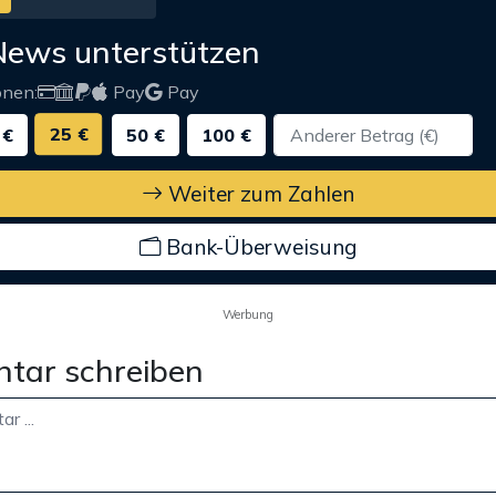
News unterstützen
onen:
Pay
Pay
25 €
 €
50 €
100 €
Weiter zum Zahlen
Bank-Überweisung
Werbung
tar schreiben