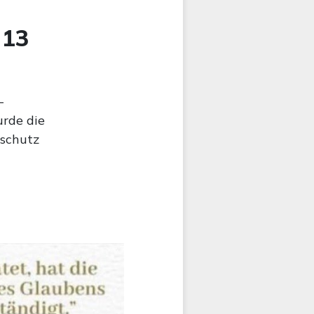
 13
-
urde die
sschutz