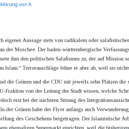
klärung von X
.
ch eigener Aussage stets von radikalem oder salafistisch
n der Moschee. Der baden-württembergische Verfassungss
nete ihm den politischen Salafismus zu, der auf Mission se
m Islam.“ Terroranschläge lehne er aber ab, weil sie nicht
d die Grünen und die CDU mit jeweils zehn Plätzen die s
U-Fraktion von der Leitung der Stadt wissen, welche Schri
edoch erst bei der nächsten Sitzung des Integrationsauss
fin der Grünen habe der Flyer anfangs auch Verwunderung
rhellung des Geschehens beigetragen. Der Islamistische Arb
nem ehemaligen Supermarkt einrichten, weil die bisherige