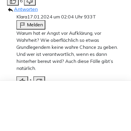
6
Antworten
Klara
17.01.2024 um 02:04 Uhr
933T
Melden
Warum hat er Angst vor Aufklärung, vor
Wahrheit? Wie oberflächlich so etwas
Grundlegendem keine wahre Chance zu geben.
Und wer ist verantwortlich, wenn es dann
hinterher bereut wird? Auch diese Fälle gibt’s
natürlich.
1
Dieser Artikel ist kostenlos für alle –
Antworten
dank
Freunden von Apollo News »
Clavan
16.01.2024 um 08:05 Uhr
934T
Melden
Wird der abgeschnittene Pimmel im Falle einer
erneuten Umwandlung denn wenigsten im Tiefküher
aufgehoben?